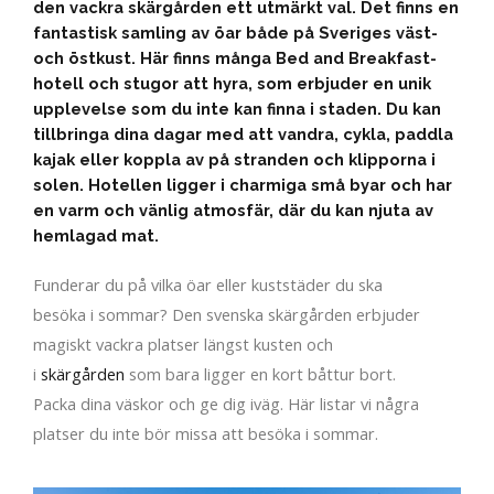
den vackra skärgården ett utmärkt val. Det finns en
fantastisk samling av öar både på Sveriges väst-
och östkust. Här finns många Bed and Breakfast-
hotell och stugor att hyra, som erbjuder en unik
upplevelse som du inte kan finna i staden. Du kan
tillbringa dina dagar med att vandra, cykla, paddla
kajak eller koppla av på stranden och klipporna i
solen. Hotellen ligger i charmiga små byar och har
en varm och vänlig atmosfär, där du kan njuta av
hemlagad mat.
Funderar du på vilka öar eller kuststäder du ska
besöka i sommar? Den svenska skärgården erbjuder
magiskt vackra platser längst kusten och
i
skärgården
som bara ligger en kort båttur bort.
Packa dina väskor och ge dig iväg. Här listar vi några
platser du inte bör missa att besöka i sommar.