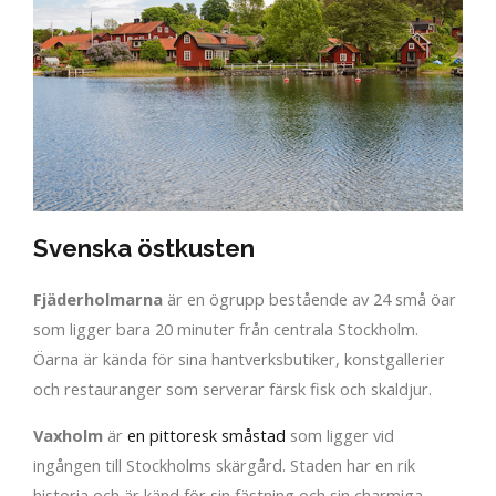
Svenska östkusten
Fjäderholmarna
är en ögrupp bestående av 24 små öar
som ligger bara 20 minuter från centrala Stockholm.
Öarna är kända för sina hantverksbutiker, konstgallerier
och restauranger som serverar färsk fisk och skaldjur.
Vaxholm
är
en pittoresk småstad
som ligger vid
ingången till Stockholms skärgård. Staden har en rik
historia och är känd för sin fästning och sin charmiga