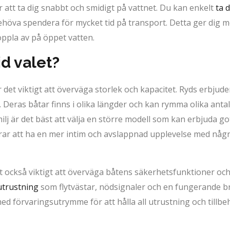
r att ta dig snabbt och smidigt på vattnet. Du kan enkelt
ta d
höva spendera för mycket tid på transport. Detta ger dig mer
oppla av på öppet vatten.
id valet?
 det viktigt att överväga storlek och kapacitet. Ryds erbjud
 Deras båtar finns i olika längder och kan rymma olika anta
ilj är det bäst att välja en större modell som kan erbjuda g
rar att ha en mer intim och avslappnad upplevelse med någ
 också viktigt att överväga båtens säkerhetsfunktioner och u
utrustning
som flytvästar, nödsignaler och en fungerande b
ed förvaringsutrymme för att hålla all utrustning och tillbeh