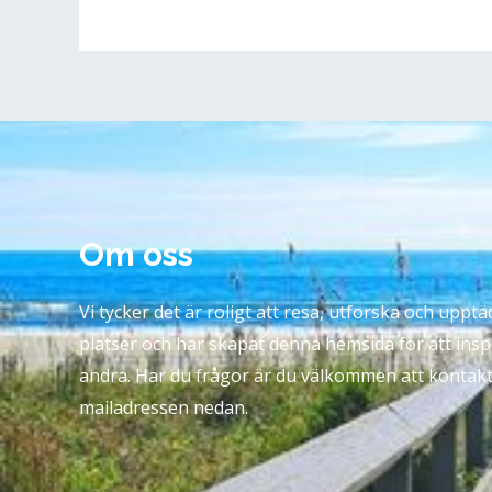
Om oss
Vi tycker det är roligt att resa, utforska och uppt
platser och har skapat denna hemsida för att insp
andra. Har du frågor är du välkommen att kontak
mailadressen nedan.