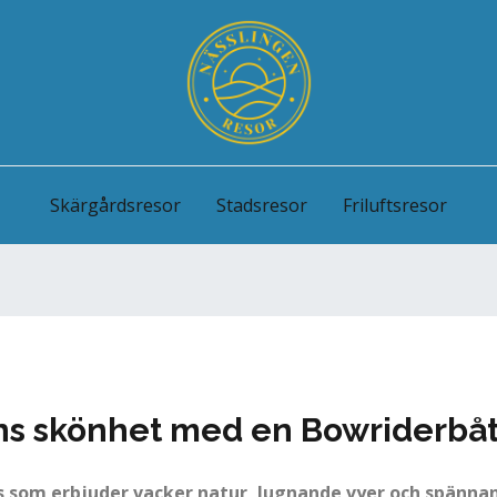
Skärgårdsresor
Stadsresor
Friluftsresor
ns skönhet med en Bowriderbå
s som erbjuder vacker natur, lugnande vyer och spännan