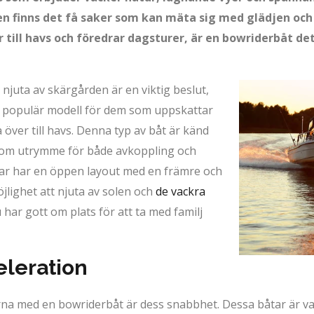
n finns det få saker som kan mäta sig med glädjen och
 till havs och föredrar dagsturer, är en bowriderbåt de
t njuta av skärgården är en viktig beslut,
n populär modell för dem som uppskattar
 över till havs. Denna typ av båt är känd
ott om utrymme för både avkoppling och
tar har en öppen layout med en främre och
öjlighet att njuta av solen och
de vackra
har gott om plats för att ta med familj
leration
na med en bowriderbåt är dess snabbhet. Dessa båtar är van