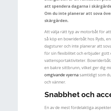
att spendera dagarna i skärgårde
Om du inte planerar att sova över
skärgården.
Att välja rätt typ av motorbåt för at
så köp en bowriderbåt hos Ryds, e
dagsturer och inte planerar att sova
för sin flexibilitet och erbjuder g
vattensportaktiviteter. Bowriderbå
en bakre sittbrunn, vilket ger dig m
omgivande vyerna
samtidigt som du 
och vänner.
Snabbhet och acce
En av de mest fördelaktiga aspekter