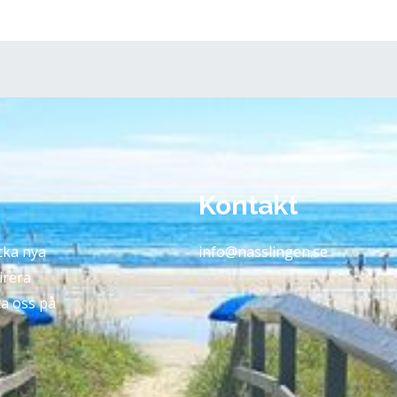
Kontakt
äcka nya
info@nasslingen.se
irera
ta oss på